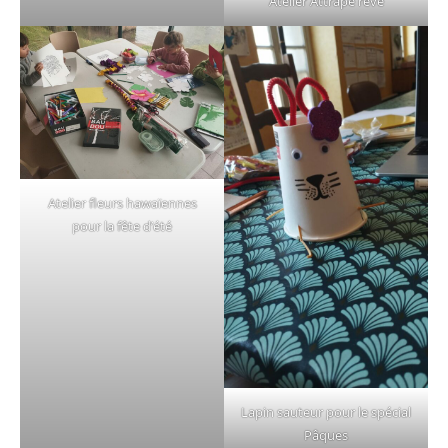
Atelier Attrape rêve
Atelier fleurs hawaïennes
pour la fête d’été
Lapin sauteur pour le spécial
Pâques