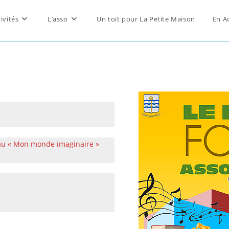
ivités
L’asso
Un toit pour La Petite Maison
En A
leau « Mon monde imaginaire »