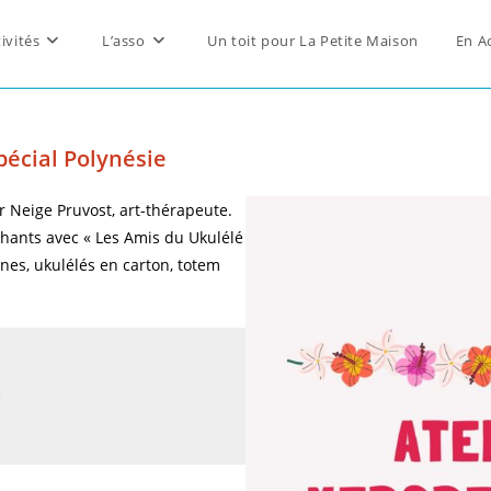
ivités
L’asso
Un toit pour La Petite Maison
En A
pécial Polynésie
r Neige Pruvost, art-thérapeute.
chants avec « Les Amis du Ukulélé
nnes, ukulélés en carton, totem
e