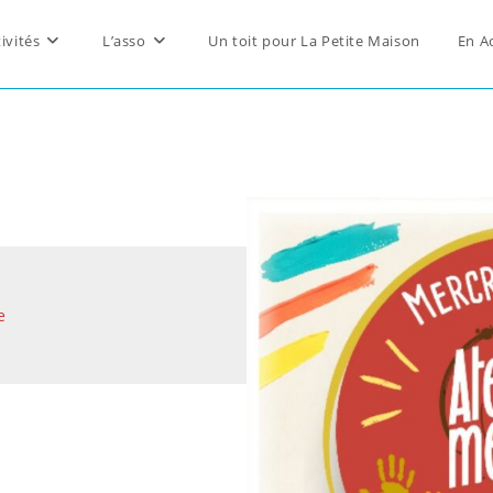
ivités
L’asso
Un toit pour La Petite Maison
En A
e