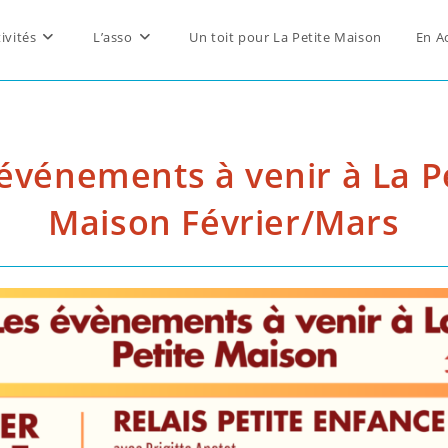
ivités
L’asso
Un toit pour La Petite Maison
En A
événements à venir à La P
Maison Février/Mars