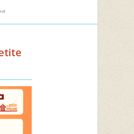
out
etite